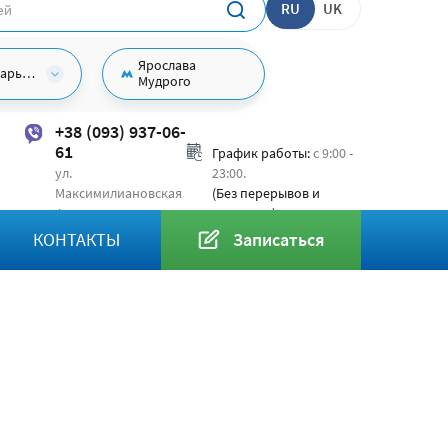
RU
UK
Ярослава
Харьков
Мудрого
+38 (093) 937-06-
61
График работы:
с 9:00 -
ул.
23:00.
Максимилиановская
(Без перерывов и
4
выходных)
КОНТАКТЫ
Записаться