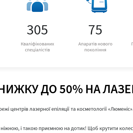
305
75
Кваліфікованих
Апаратів нового
спеціалістів
покоління
НИЖКУ ДО 50% НА ЛАЗЕ
жі центрів лазерної епіляції та косметології «Люменіс»
, ніжною, і такою приємною на дотик! Щоб крутити коле