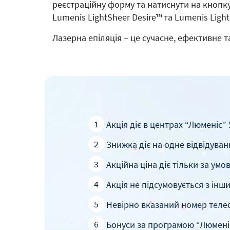
реєстраційну форму та натиснути на кноп
Lumenis LightSheer Desire™ та Lumenis Lig
Лазерна епіляція – це сучасне, ефективне
1
Акція діє в центрах “Люменіс” У
2
Знижка діє на одне відвідуван
3
Акційна ціна діє тільки за ум
4
Акція не підсумовується з ін
5
Невірно вказаний номер телефо
6
Бонуси за програмою “Люменіс