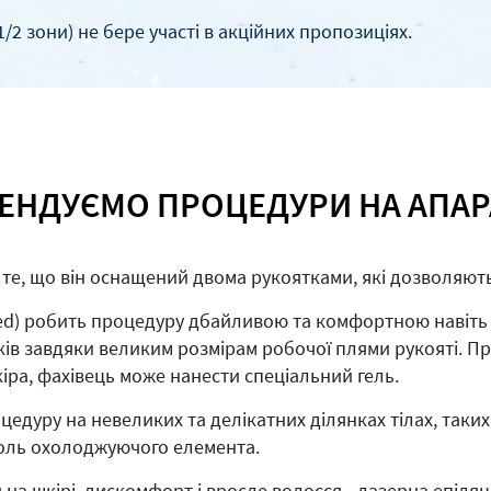
/2 зони) не бере участі в акційних пропозиціях.
ЕНДУЄМО ПРОЦЕДУРИ НА АПАРА
 те, що він оснащений двома рукоятками, які дозволяють
ed) робить процедуру дбайливою та комфортною навіть д
в завдяки великим розмірам робочої плями рукояті. При 
кіра, фахівець може нанести спеціальний гель.
дуру на невеликих та делікатних ділянках тілах, таких я
 роль охолоджуючого елемента.
на шкірі, дискомфорт і вросле волосся - лазерна епіля