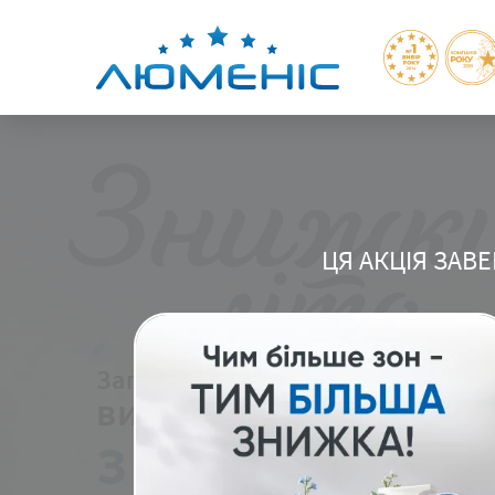
ЦЯ АКЦІЯ ЗАВЕ
Заповнюйте форму, крутіть ко
вигравайте свою
знижку!