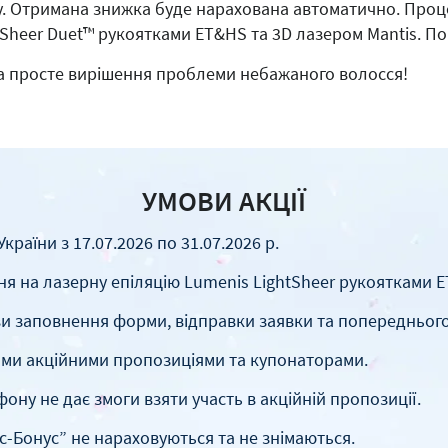
ку. Отримана знижка буде нарахована автоматично. Про
htSheer Duet™ рукоятками ET&HS та 3D лазером Mantis. По
 та просте вирішення проблеми небажаного волосся!
УМОВИ АКЦІЇ
країни з 17.07.2026 по 31.07.2026 р.
ня на лазерну епіляцію Lumenis LightSheer рукоятками ET
ови заповнення форми, відправки заявки та попередньог
шими акційними пропозиціями та купонаторами.
ну не дає змоги взяти участь в акційній пропозиції.
-Бонус” не нараховуються та не знімаються.