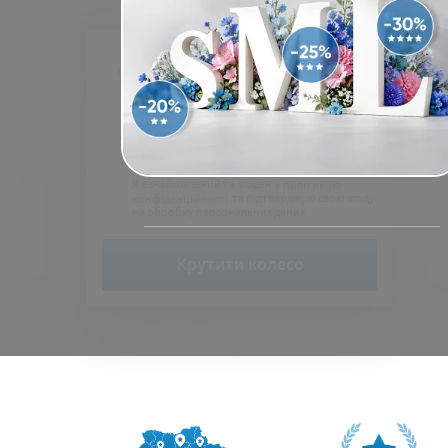
Я ознайомлений та згоден з
політикою
та підтверджую свою згоду
конфіденційності
на обробку персональних даних
Крутити колесо