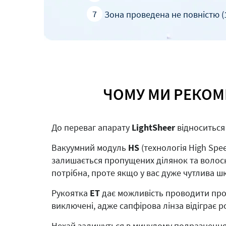
7
Зона проведена не повністю (1
ЧОМУ МИ РЕКОМ
До переваг апарату
LightSheer
відноситься
Вакуумний модуль
HS
(технологія High Spe
залишається пропущених ділянок та волоскі
потрібна, проте якщо у вас дуже чутлива ш
Рукоятка
ЕТ
дає можливість проводити проце
виключені, адже сапфірова лінза відіграє
Нехай залишуться в минулому подразнення 