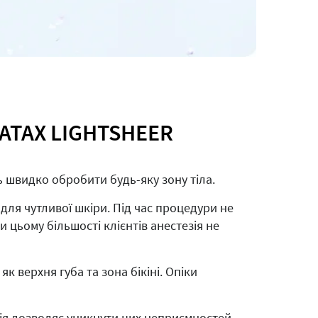
ТАХ LIGHTSHEER
 швидко обробити будь-яку зону тіла.
ля чутливої шкіри. Під час процедури не
цьому більшості клієнтів анестезія не
к верхня губа та зона бікіні. Опіки
ція дозволяє уникнути цих неприємностей.