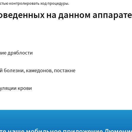
стью контролировать ход процедуры.
оведенных на данном аппарате
ние дряблости
й болезни, камедонов, постакне
уляции крови
те наше мобильное приложение Люмени