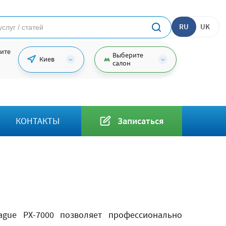
RU
UK
ите
Выберите
Киев
салон
КОНТАКТЫ
Записаться
ague PX-7000 позволяет профессионально