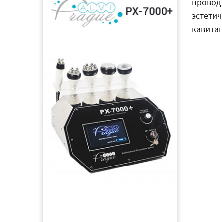
провод
эстети
кавита