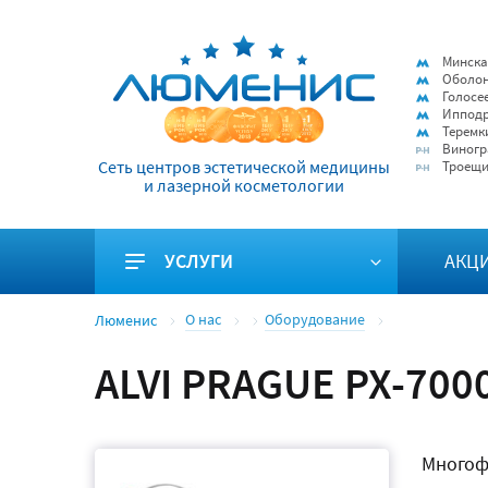
Минска
Оболо
Голосе
Иппод
Теремк
Виногр
Сеть центров эстетической медицины
Троещ
и лазерной косметологии
УСЛУГИ
АКЦ
О нас
Оборудование
Люменис
ALVI PRAGUE PX-700
Многоф