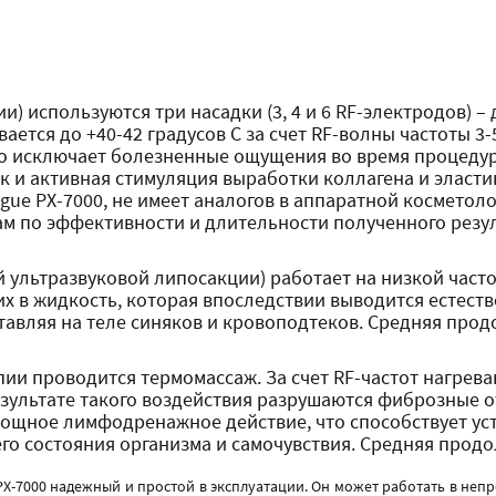
и) используются три насадки (3, 4 и 6 RF-электродов) –
вается до +40-42 градусов С за счет RF-волны частоты 3
о исключает болезненные ощущения во время процедур
к и активная стимуляция выработки коллагена и эласти
gue PX-7000, не имеет аналогов в аппаратной косметол
м по эффективности и длительности полученного резу
 ультразвуковой липосакции) работает на низкой часто
х в жидкость, которая впоследствии выводится естеств
тавляя на теле синяков и кровоподтеков. Средняя прод
ии проводится термомассаж. За счет RF-частот нагрев
результате такого воздействия разрушаются фиброзные 
ощное лимфодренажное действие, что способствует уст
 состояния организма и самочувствия. Средняя продол
PX-7000 надежный и простой в эксплуатации. Он может работать в н