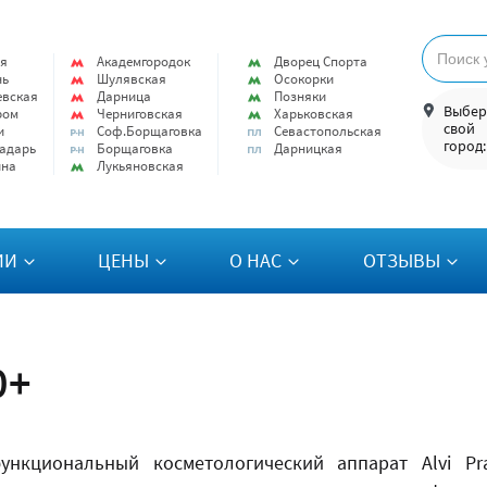
я
Академгородок
Дворец Спорта
нь
Шулявская
Осокорки
евская
Дарница
Позняки
Выбер
ром
Черниговская
Харьковская
свой
и
Соф.Борщаговка
Севастопольская
город:
адарь
Борщаговка
Дарницкая
ина
Лукьяновская
ИИ
ЦЕНЫ
О НАС
ОТЗЫВЫ
0+
ункциональный косметологический аппарат Alvi Pr