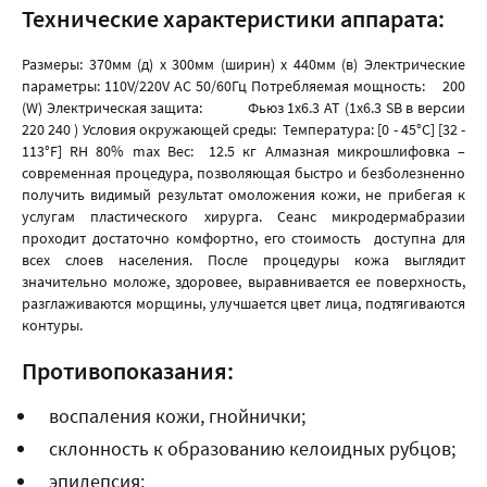
Технические характеристики аппарата:
Размеры: 370мм (д) x 300мм (ширин) x 440мм (в) Электрические
параметры: 110V/220V AC 50/60Гц Потребляемая мощность: 200
(W) Электрическая защита: Фьюз 1x6.3 AT (1x6.3 SB в версии
220 240 ) Условия окружающей среды: Температура: [0 - 45°C] [32 -
113°F] RH 80% max Вес: 12.5 кг Алмазная микрошлифовка –
современная процедура, позволяющая быстро и безболезненно
получить видимый результат омоложения кожи, не прибегая к
услугам пластического хирурга. Сеанс микродермабразии
проходит достаточно комфортно, его стоимость доступна для
всех слоев населения. После процедуры кожа выглядит
значительно моложе, здоровее, выравнивается ее поверхность,
разглаживаются морщины, улучшается цвет лица, подтягиваются
контуры.
Противопоказания:
воспаления кожи, гнойнички;
склонность к образованию келоидных рубцов;
эпилепсия;