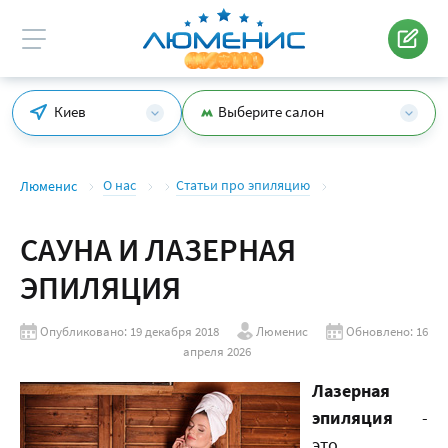
Киев
Выберите салон
О нас
Статьи про эпиляцию
Люменис
САУНА И ЛАЗЕРНАЯ
ЭПИЛЯЦИЯ
Опубликовано: 19 декабря 2018
Люменис
Обновлено: 16
апреля 2026
Лазерная
эпиляция
-
это