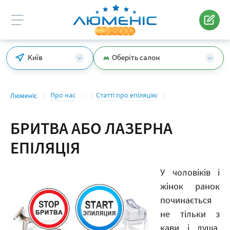
Київ
Оберіть салон
Про нас
Статті про епіляцію
Люменіс
БРИТВА АБО ЛАЗЕРНА
ЕПІЛЯЦІЯ
У чоловіків і
жінок ранок
починається
не тільки з
кави і душа,