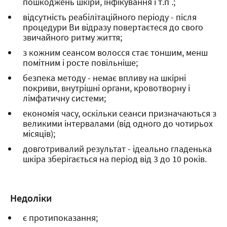
пошкоджень шкіри, інфікування і т.п .;
відсутність реабілітаційного періоду - після
процедури Ви відразу повертаєтеся до свого
звичайного ритму життя;
з кожним сеансом волосся стає тоншим, менш
помітним і росте повільніше;
безпека методу - немає впливу на шкірні
покриви, внутрішні органи, кровотворну і
лімфатичну системи;
економія часу, оскільки сеанси призначаються з
великими інтервалами (від одного до чотирьох
місяців);
довготривалий результат - ідеально гладенька
шкіра зберігається на період від 3 до 10 років.
Недоліки
є протипоказання;