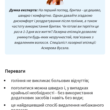
Думка експерта:
На перший погляд, бритва - це дешево,
швидко і комфортно. Однак давайте згадаємо
дискомфорт і роздратування після гоління, а також
частоту використання бритви. Чи готові ви терпіти це
раз в 1-3 дня все життя? Лазерна епіляція дозволяє
уникнути будь-яких незручностей, пов'язаних з
видаленням волосся.
Спеціаліст лазерної епіляції:
Аскерова
Вусала.
Переваги
гоління не викликає больових відчуттів;
поголитися можна швидко і, у випадках
крайньої необхідності - без використання
додаткових засобів і навіть без води;
це найдешевший спосіб видалення небажаного
волосся;