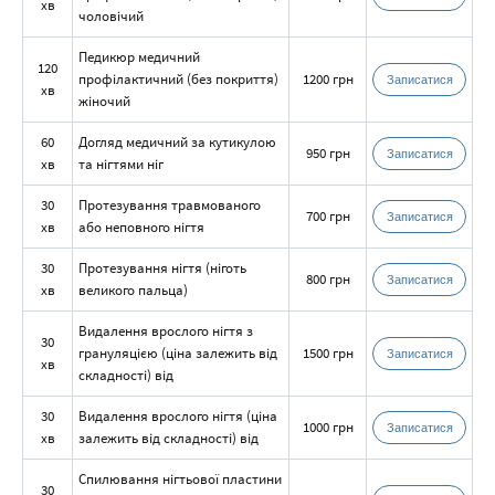
хв
чоловічий
Педикюр медичний
120
профілактичний (без покриття)
1200 грн
Записатися
хв
жіночий
60
Догляд медичний за кутикулою
950 грн
Записатися
хв
та нігтями ніг
30
Протезування травмованого
700 грн
Записатися
хв
або неповного нігтя
30
Протезування нігтя (ніготь
800 грн
Записатися
хв
великого пальца)
Видалення врослого нігтя з
30
грануляцією (ціна залежить від
1500 грн
Записатися
хв
складності) від
30
Видалення врослого нігтя (ціна
1000 грн
Записатися
хв
залежить від складності) від
Спилювання нігтьової пластини
30