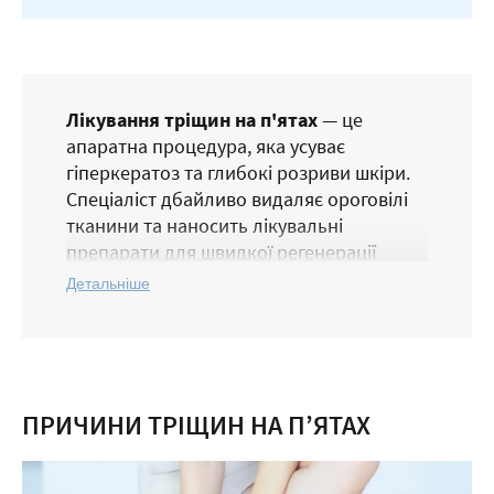
Лікування тріщин на п'ятах
— це
апаратна процедура, яка усуває
гіперкератоз та глибокі розриви шкіри.
Спеціаліст дбайливо видаляє ороговілі
тканини та наносить лікувальні
препарати для швидкої регенерації
тканин.
Детальніше
Лікування тріщин на п’ятах усуває
глибокі розриви та надмірне
потовщення шкіри (гіперкератоз) за
допомогою спеціалізованих апаратних
методів.
ПРИЧИНИ ТРІЩИН НА П’ЯТАХ
Процедура зупиняє розвиток запальних
процесів, стимулює швидку регенерацію
тканин та повертає шкірі стоп втрачену