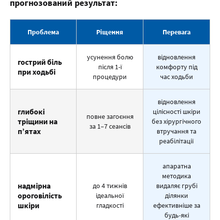
прогнозований результат:
Проблема
Ріщення
Перевага
усунення болю
відновлення
гострий біль
після 1-ї
комфорту під
при ходьбі
процедури
час ходьби
відновлення
глибокі
цілісності шкіри
повне загоєння
тріщини на
без хірургічного
за 1–7 сеансів
п’ятах
втручання та
реабілітації
апаратна
методика
надмірна
до 4 тижнів
видаляє грубі
ороговілість
ідеальної
ділянки
шкіри
гладкості
ефективніше за
будь-які