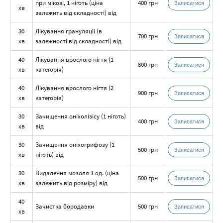
при мікозі, 1 ніготь (ціна
400 грн
Записатися
хв
залежить від складності) від
30
Лікування грануляції (в
700 грн
Записатися
хв
залежності від складності) від
40
Лікування врослого нігтя (1
800 грн
Записатися
хв
категорія)
40
Лікування врослого нігтя (2
900 грн
Записатися
хв
категорія)
30
Зачищення оніхолізісу (1 ніготь)
400 грн
Записатися
хв
від
30
Зачищення оніхогрифозу (1
500 грн
Записатися
хв
ніготь) від
30
Видалення мозоля 1 од. (ціна
500 грн
Записатися
хв
залежить від розміру) від
40
Зачистка бородавки
500 грн
Записатися
хв