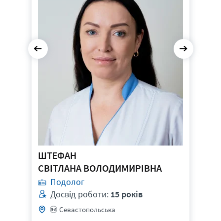
Педикюр медичний при
120
грибковому захворюванні (1 ст.
3500 грн
Записатися
хв
складності)
10
Лазерне лікування оніхомікозу
600 грн
Записатися
хв
30
Лазерне лікування оніхомікозу
2400 грн
Записатися
хв
ND:YAG + IPL
ШТЕФАН
СВІТЛАНА ВОЛОДИМИРІВНА
Подолог
Досвід роботи:
15 років
Севастопольська