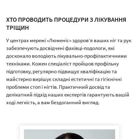
20
Обробка тріщин від
1500 грн
Записатися
хв
ХТО ПРОВОДИТЬ ПРОЦЕДУРИ З ЛІКУВАННЯ
40
ТРІЩИН
Видалення врослого нігтя від
2000 грн
Записатися
хв
У центрах мережі «Люменіс» здоров’я ваших ніг та рук
30
Видалення мозоля 1 од. (ціна
600 грн
Записатися
хв
залежить від розміру) від
забезпечують досвідчені фахівці-подологи, які
досконало володіють лікувально-профілактичними
60
Обробка діабетичної стопи
3000 грн
Записатися
техніками. Кожен спеціаліст пройшов профільну
хв
(стопа+ нігті)
підготовку, регулярно підвищує кваліфікацію та
20
Обробка 1 нігтя при травмах,
майстерно вирішує складні естетичні та гігієнічні
1000 грн
Записатися
хв
гематомах
проблеми стоп і нігтів. Практичний досвід та
делікатний підхід наших експертів гарантують вашій
15
Тейпування 1 пальця
200 грн
Записатися
хв
ході легкість, а вам бездоганний вигляд.
120
Педикюр медичний жіночий
2500 грн
Записатися
хв
(косметика ADN)
120
Педикюр медичний чоловічий
3000 грн
Записатися
хв
(косметика ADN)