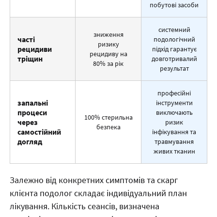
побутові засоби
системний
зниження
часті
подологічний
ризику
рецидиви
підхід гарантує
рецидиву на
тріщин
довготривалий
80% за рік
результат
професійні
запальні
інструменти
процеси
виключають
100% стерильна
через
ризик
безпека
самостійний
інфікування та
догляд
травмування
живих тканин
Залежно від конкретних симптомів та скарг
клієнта подолог складає індивідуальний план
лікування. Кількість сеансів, визначена