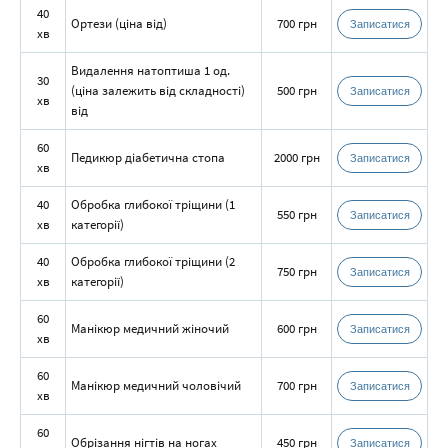
40
Ортези (ціна від)
700 грн
Записатися
хв
Видалення натоптиша 1 од.
30
(ціна залежить від складності)
500 грн
Записатися
хв
від
60
Педикюр діабетична стопа
2000 грн
Записатися
хв
40
Обробка глибокої тріщини (1
550 грн
Записатися
хв
категорії)
40
Обробка глибокої тріщини (2
750 грн
Записатися
хв
категорії)
60
Манікюр медичний жіночий
600 грн
Записатися
хв
60
Манікюр медичний чоловічий
700 грн
Записатися
хв
60
Обрізання нігтів на ногах
450 грн
Записатися