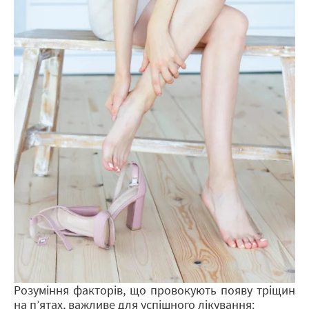
еластичність.
Що входить у професійне лікування
тріщин на п’ятах:
апаратне видалення ороговілих
шарів шкіри стерильними насадками;
дезінфекція зони ураження для
запобігання поширенню інфекцій;
нанесення професійних засобів для
загоєння та відновлення дерми;
контроль стану шкірного покриву під
час кожного візиту;
надання рекомендацій щодо підбору
взуття та засобів для домашнього
догляду.
Що варто знати:
тривалість сеансу — 30–50 хвилин
(залежно від глибини тріщин);
курс лікування — від 1–7 процедур
для повного відновлення шкіри
Розуміння факторів, що провокують появу тріщин
ціна у Києві — від 550 гривень.
на п’ятах, важливе для успішного лікування: