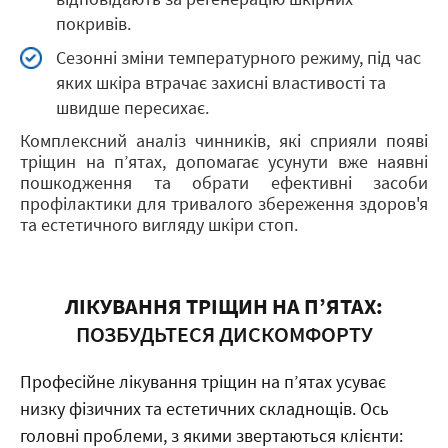
ПЕРЕВАГИ МЕТОДУ:
покривів.
Усунення глибоких тріщин
Сезонні зміни температурного режиму, під час
Відсутність болю при ходьбі
яких шкіра втрачає захисні властивості та
Відновлення м'якості шкіри
швидше пересихає.
Комплексний аналіз чинників, які сприяли появі
тріщин на п’ятах, допомагає усунути вже наявні
пошкодження та обрати ефективні засоби
профілактики для тривалого збереження здоров'я
та естетичного вигляду шкіри стоп.
ЛІКУВАННЯ ТРІЩИН НА П’ЯТАХ:
ПОЗБУДЬТЕСЯ ДИСКОМФОРТУ
Професійне лікування тріщин на п’ятах усуває
низку фізичних та естетичних складнощів. Ось
головні проблеми, з якими звертаються клієнти: