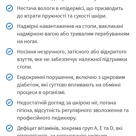
Кількість процедур зумовлена
Нестача вологи в епідермісі, що призводить
необхідністю поступового відновлення
до втрати пружності та сухості шкіри.
тканин без зайвої травматизації. Глибокі
Надмірні навантаження на стопи, викликані
розриви шкіри потребують поетапного
надмірною вагою або тривалим перебуванням
видалення ороговілих шарів для
на ногах.
стимуляції природної регенерації.
Носіння незручного, затісного або відкритого
У мережі центрів «Люменіс» до послуг
взуття, яке не забезпечує належної підтримки
пацієнтів спеціалісти з великим досвідом
стопи.
роботи, озброєні сучасними фрезерами
зі стерильними насадками. Для
Ендокринні порушення, включно з цукровим
діабетом, які суттєво впливають на обмінні
призначення ефективніших
процеси в організмі.
протигрибкових препаратів
проводиться попередня діагностика
Недостатній догляд за шкірою ніг, погана
стану п’ят. Усі процедури відповідають
гігієна, відсутність регулярного зволоження та
професійного педикюру.
санітарно-гігієнічним нормам та світовим
стандартам у подології.
Дефіцит вітамінів, зокрема груп A, E та D, які
відповідають за регенерацію шкірних