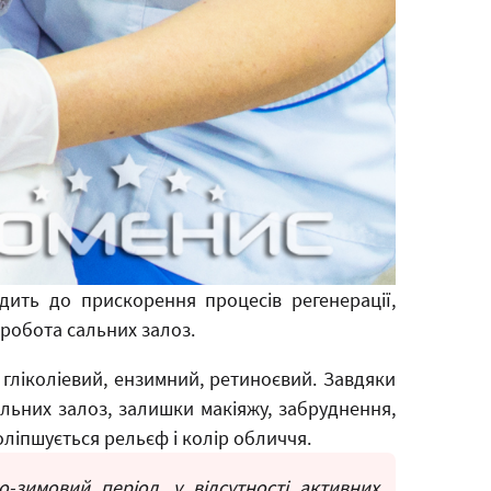
дить до прискорення процесів регенерації,
 робота сальних залоз.
 гліколіевий, ензимний, ретиноєвий. Завдяки
льних залоз, залишки макіяжу, забруднення,
ліпшується рельєф і колір обличчя.
-зимовий період, у відсутності активних