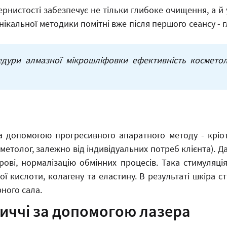
рнистості забезпечує не тільки глибоке очищення, а й у
нікальної методики помітні вже після першого сеансу - 
дури алмазної мікрошліфовки ефективність косметоло
допомогою прогресивного апаратного методу - кріоте
сметолог, залежно від індивідуальних потреб клієнта). 
ові, нормалізацію обмінних процесів. Така стимуляці
 кислоти, колагену та еластину. В результаті шкіра ст
ного сала.
иччі за допомогою лазера