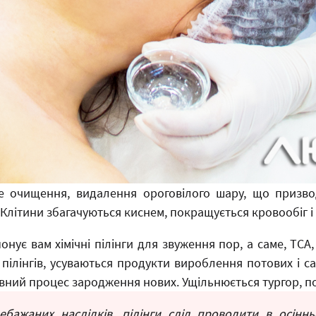
ке очищення, видалення ороговілого шару, що призво
Клітини збагачуються киснем, покращується кровообіг і
нує вам хімічні пілінги для звуження пор, а саме, ТСА,
пілінгів, усуваються продукти вироблення потових і са
ивний процес зародження нових. Ущільнюється тургор, по
ажаних наслідків, пілінги слід проводити в осінньо