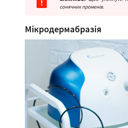
сонячних променів.
Мікродермабразія