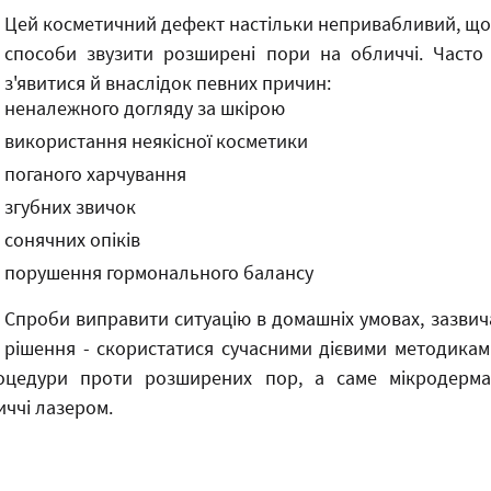
Цей косметичний дефект настільки непривабливий, що в
способи звузити розширені пори на обличчі. Часто
з'явитися й внаслідок певних причин:
неналежного догляду за шкірою
використання неякісної косметики
поганого харчування
згубних звичок
сонячних опіків
порушення гормонального балансу
Спроби виправити ситуацію в домашніх умовах, зазвич
рішення - скористатися сучасними дієвими методиками
цедури проти розширених пор, а саме мікродермабр
иччі лазером.