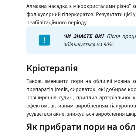
Алмазна насадка з мікрокристалами різної зе
фолікулярний гіперкератоз. Результати цієї у
реабілітаційного періоду.
ЧИ ЗНАЄТЕ ВИ?
Після проце
збільшується на 90%.
Кріотерапія
Також, зменшити пори на обличчі можна за 
препаратів (гелів, сироваток, які добирає ко
розширення судин, приплив артеріальної кр
ефектом, активним виробленням гіалуронової
усувається акне, знижується вироблення шкір
Як прибрати пори на обл