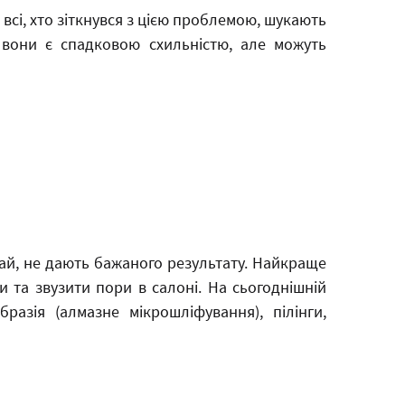
сі, хто зіткнувся з цією проблемою, шукають
 вони є спадковою схильністю, але можуть
ай, не дають бажаного результату. Найкраще
 та звузити пори в салоні. На сьогоднішній
азія (алмазне мікрошліфування), пілінги,