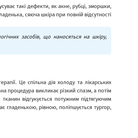
суває такі дефекти, як акне, рубці, зморшки,
гладенька, сяюча шкіра при повній відсутності
гічних засобів, що наносяться на шкіру,
рапії. Це спільна дія холоду та лікарських
Дана процедура викликає різкий спазм, а потім
я тканин відгукується потужним підтягуючим
ає гладенькою, рівною, поліпшується тургор,