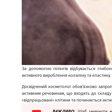
За допомогою пілінгів відбувається глибо
активного вироблення колагену та еластину. 
Досвідчений косметолог обов'язково запропо
активним речовинам, що входять до складу 
«відпрацьовані» клітини та починається акт
ВАЖЛИВО:
Щоб уникнути неб