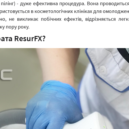
 пілінг) - дуже ефективна процедура. Вона проводить
ристовується в косметологічних клініках для омолоджен
о, не викликає побічних ефектів, відрізняється легк
у пору року.
ата ResurFX?