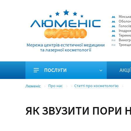
Мінськ
Оболо
Голосії
Іподро
Теремк
Виногр
Мережа центрів естетичної медицини
Троєщ
та лазерної косметології
ПОСЛУГИ
АКЦІ
Про нас
Статті про косметологію
Люменіс
ЯК ЗВУЗИТИ ПОРИ 