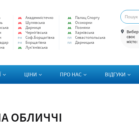
а
Академмістечко
Палац Спорту
нь
Шулявська
Осокорки
вська
Дарниця
Позняки
Вибер
м
Чернігівська
Харківська
своє
и
Соф.Борщагівка
Севастопольська
місто:
адар
Борщагівка
Дарницька
ина
Лук'янівська
Ї
ЦІНИ
ПРО НАС
ВІДГУКИ
НА ОБЛИЧЧІ