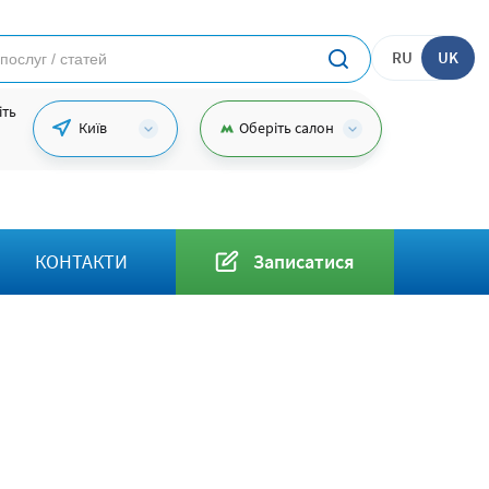
RU
UK
іть
Київ
Оберіть салон
КОНТАКТИ
Записатися