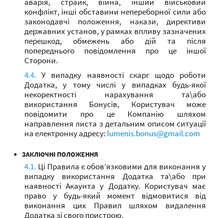
аварія, страйк, війна, інший військовий
конфлікт, інші обставини непереборної сили або
законодавчі положення, накази, директиви
державних установ, у рамках впливу зазначених
перешкод, обмежень або дій та після
попереднього повідомлення про це іншої
Сторони.
У випадку наявності скарг щодо роботи
Додатка, у тому числі у випадках будь-якої
некоректності нарахування та\або
використання Бонусів, Користувач може
повідомити про це Компанію шляхом
направлення листа з детальним описом ситуації
на електронну адресу:
lumenis.bonus@gmail.com
ЗАКЛЮЧНІ ПОЛОЖЕННЯ
Ці Правила є обов’язковими для виконання у
випадку використання Додатка та\або при
наявності Акаунта у Додатку. Користувач має
право у будь-який момент відмовитися від
виконання цих Правил шляхом видалення
Додатка зі свого пристрою.