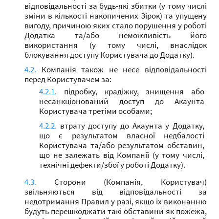
відповідальності за будь-які збитки (у тому числі
зміни в кількості накопичених Зірок) та упущену
вигоду, причиною яких стало порушення у роботі
Додатка та/або неможливість його
використання (у тому числі, внаслідок
блокування доступу Користувача до Додатку).
Компанія також не несе відповідальності
перед Користувачем за:
підробку, крадіжку, знищення або
несанкціонований доступ до Акаунта
Користувача третіми особами;
втрату доступу до Акаунта у Додатку,
що є результатом власної недбалості
Користувача та/або результатом обставин,
що не залежать від Компанії (у тому числі,
технічні дефекти/збої у роботі Додатку).
Сторони (Компанія, Користувач)
звільняються від відповідальності за
недотримання Правил у разі, якщо іх виконанню
будуть перешкоджати такі обставини як пожежа,