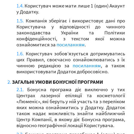
Користувач може мати лише 1 (один) Акаунт
у Додатку.
Компанія зберігає і використовує дані про
Користувача у відповідності до чинного
законодавства України та Політики
конфіденційності, з текстом якої можна
ознайомитися за
посиланням
.
Користувач зобов’язується дотримуватись
цих Правил, своєчасно ознайомлюватись з їх
чинною редакцією за
посиланням
, а також
використовувати Додаток добросовісно.
ЗАГАЛЬНІ УМОВИ БОНУСНОЇ ПРОГРАМИ
Бонусна програма діє виключно у тих
Центрах лазерної епіляції та косметології
«Люменіс», які беруть у ній участь та з переліком
яких можна ознайомитись у Додатку. Додаток
також надає можливість знайти найближчий
Центр Компанії, в якому діє Бонусна програма,
відносно географічної локації Користувача.